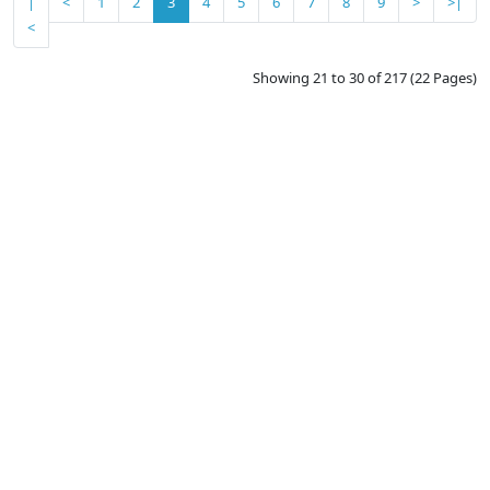
|
<
1
2
3
4
5
6
7
8
9
>
>|
<
Showing 21 to 30 of 217 (22 Pages)