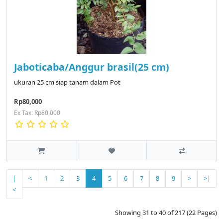
Jaboticaba/Anggur brasil(25 cm)
ukuran 25 cm siap tanam dalam Pot
Rp80,000
Ex Tax: Rp80,000
|
<
1
2
3
4
5
6
7
8
9
>
>|
<
Showing 31 to 40 of 217 (22 Pages)