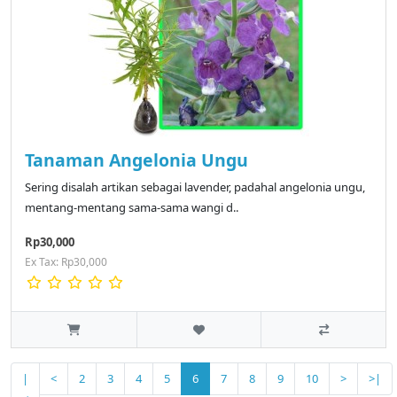
Tanaman Angelonia Ungu
Sering disalah artikan sebagai lavender, padahal angelonia ungu,
mentang-mentang sama-sama wangi d..
Rp30,000
Ex Tax: Rp30,000
|
<
2
3
4
5
6
7
8
9
10
>
>|