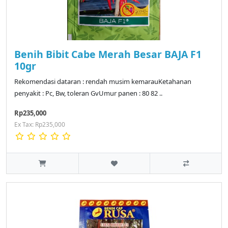
Benih Bibit Cabe Merah Besar BAJA F1
10gr
Rekomendasi dataran : rendah musim kemarauKetahanan
penyakit : Pc, Bw, toleran GvUmur panen : 80 82 ..
Rp235,000
Ex Tax: Rp235,000