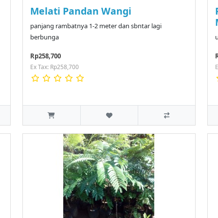
Melati Pandan Wangi
panjang rambatnya 1-2 meter dan sbntar lagi
berbunga
u
Rp258,700
Ex Tax: Rp258,700
E