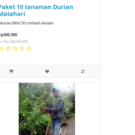
Paket 10 tanaman Durian
Matahari
kuran Bibit 50 cmhasil okulasi
Rp260,000
x Tax: Rp260,000