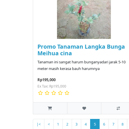
Promo Tanaman Langka Bunga
Meihua cina
Tanaman ini sangat harum bunganyadari jarak 5-10
meter masih kerasa bauh harumnya
Rp195,000
Ex Tax: Rp195,000
|<
<
1
2
3
4
5
6
7
8