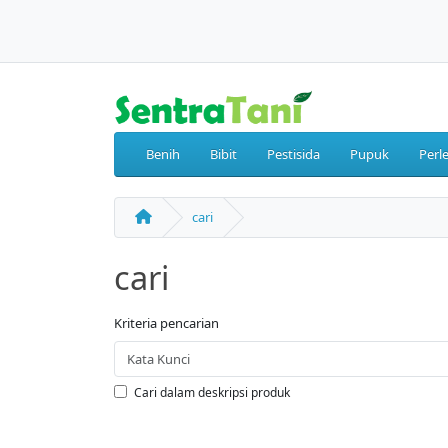
Benih
Bibit
Pestisida
Pupuk
Perl
cari
cari
Kriteria pencarian
Cari dalam deskripsi produk