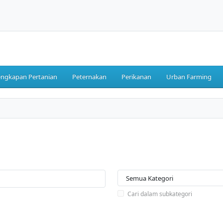
engkapan Pertanian
Peternakan
Perikanan
Urban Farming
Cari dalam subkategori