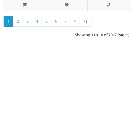
1
2
3
4
5
6
7
>
>|
Showing 1 to 10 of 70 (7 Pages)