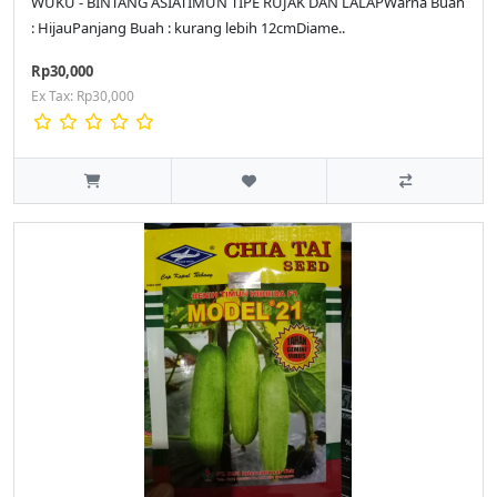
WUKU - BINTANG ASIATIMUN TIPE RUJAK DAN LALAPWarna Buah
: HijauPanjang Buah : kurang lebih 12cmDiame..
Rp30,000
Ex Tax: Rp30,000