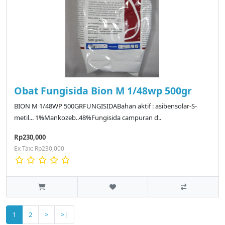
Obat Fungisida Bion M 1/48wp 500gr
BION M 1/48WP 500GRFUNGISIDABahan aktif : asibensolar-S-
metil... 1%Mankozeb..48%Fungisida campuran d..
Rp230,000
Ex Tax: Rp230,000
1
2
>
>|