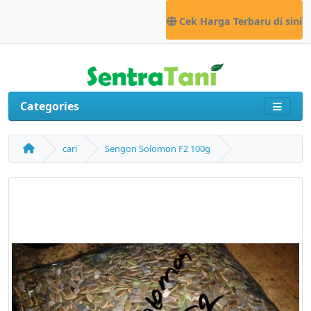
Cek Harga Terbaru di sini
Categories
cari
Sengon Solomon F2 100g