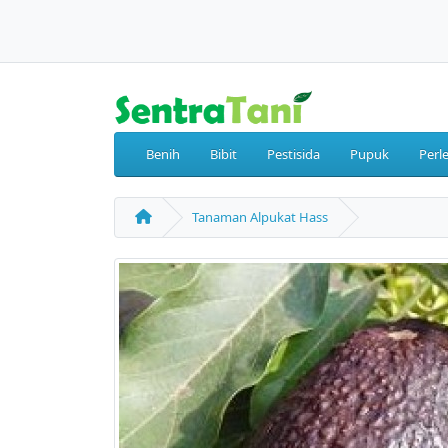
Benih
Bibit
Pestisida
Pupuk
Perl
Tanaman Alpukat Hass