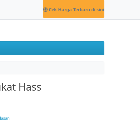
Cek Harga Terbaru di sini
kat Hass
ulasan