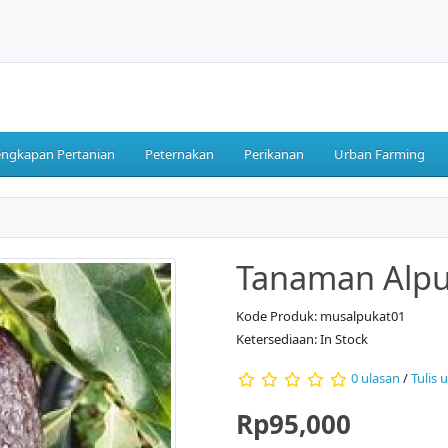
engkapan Pertanian
Peternakan
Perikanan
Urban Farming
Tanaman Alpu
Kode Produk: musalpukat01
Ketersediaan: In Stock
0 ulasan
/
Tulis 
Rp95,000