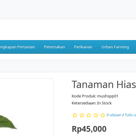
engkapan Pertanian
Peternakan
Perikanan
Urban Farming
Tanaman Hias 
Kode Produk: mushspp01
Ketersediaan: In Stock
0 ulasan
/
Tulis 
Rp45,000