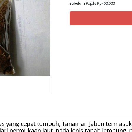
Sebelum Pajak: Rp400,000
s yang cepat tumbuh, Tanaman Jabon termasuk f
dari permukaan laut, pada jenis tanah lempung, p