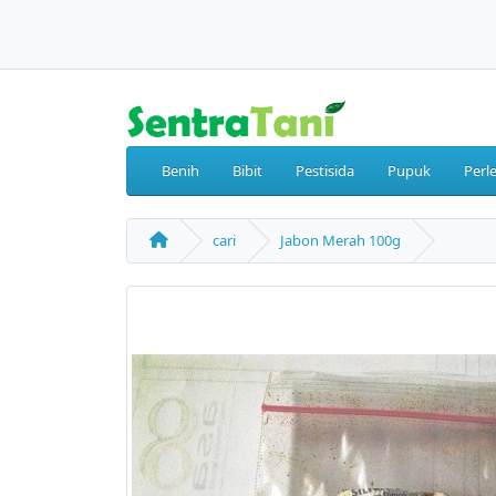
Benih
Bibit
Pestisida
Pupuk
Perl
cari
Jabon Merah 100g