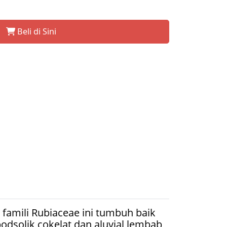
Beli di Sini
amili Rubiaceae ini tumbuh baik
odsolik cokelat dan aluvial lembab