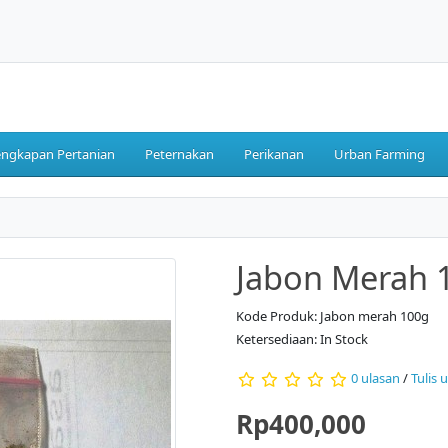
engkapan Pertanian
Peternakan
Perikanan
Urban Farming
Jabon Merah 
Kode Produk: Jabon merah 100g
Ketersediaan: In Stock
0 ulasan
/
Tulis 
Rp400,000