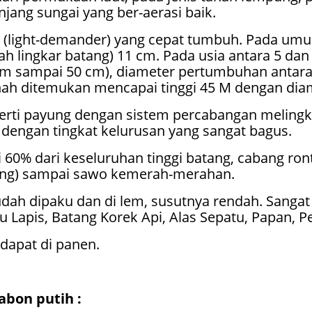
ang sungai yang ber-aerasi baik.
a (light-demander) yang cepat tumbuh. Pada umu
h lingkar batang) 11 cm. Pada usia antara 5 dan
cm sampai 50 cm), diameter pertumbuhan antar
ah ditemukan mencapai tinggi 45 M dengan diame
erti payung dengan sistem percabangan melingka
ir dengan tingkat kelurusan yang sangat bagus.
0% dari keseluruhan tinggi batang, cabang ronto
rang) sampai sawo kemerah-merahan.
ah dipaku dan di lem, susutnya rendah. Sanga
yu Lapis, Batang Korek Api, Alas Sepatu, Papan, P
dapat di panen.
bon putih :