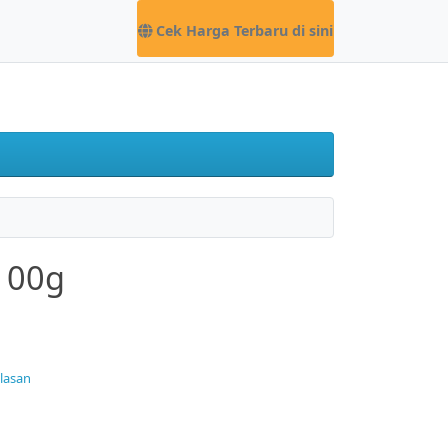
Cek Harga Terbaru di sini
100g
ulasan