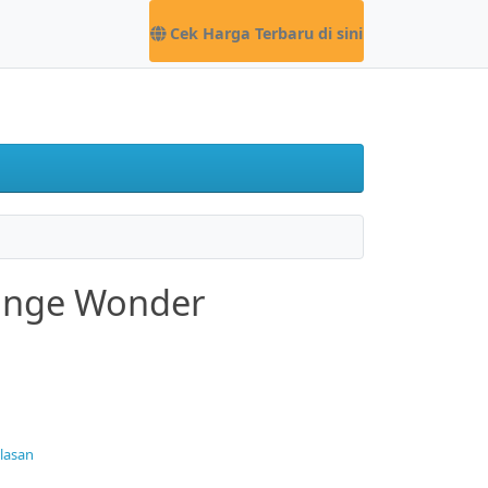
Cek Harga Terbaru di sini
ange Wonder
ulasan