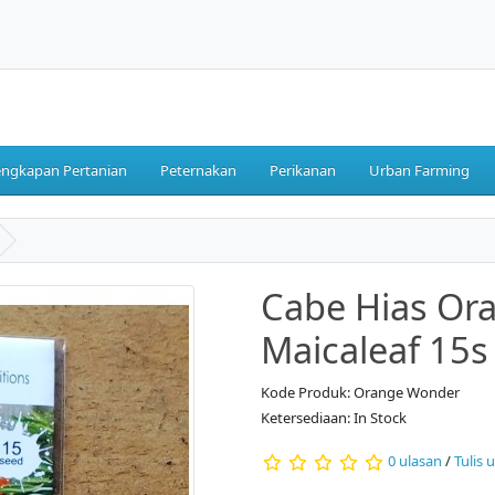
engkapan Pertanian
Peternakan
Perikanan
Urban Farming
Cabe Hias Or
Maicaleaf 15s
Kode Produk: Orange Wonder
Ketersediaan: In Stock
0 ulasan
/
Tulis 