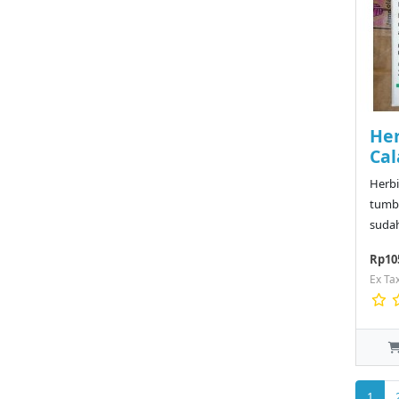
Her
Cal
Herbi
tumb
sudah
Rp10
Ex Ta
1