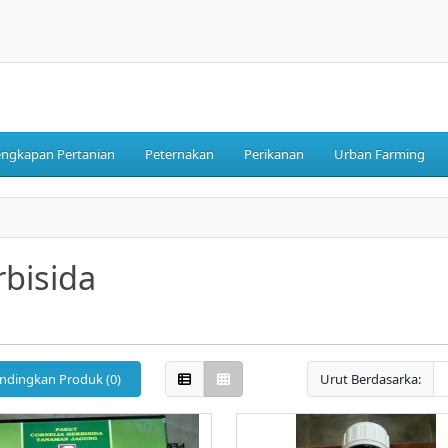
engkapan Pertanian
Peternakan
Perikanan
Urban Farming
bisida
ndingkan Produk (0)
Urut Berdasarka: