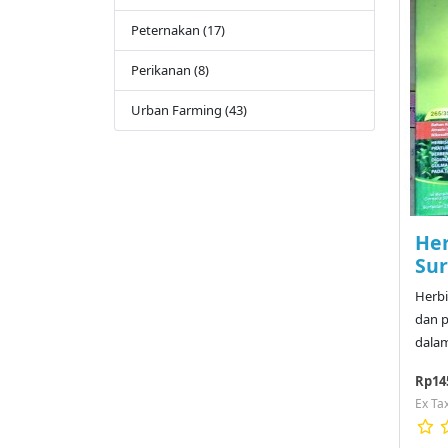
Peternakan (17)
Perikanan (8)
Urban Farming (43)
Her
Sur
Herbi
dan 
dalam
Rp14
Ex Ta