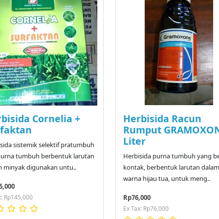
bisida Cornelia +
Herbisida Racun
faktan
Rumput GRAMOXON
Liter
sida sistemik selektif pratumbuh
purna tumbuh berbentuk larutan
Herbisida purna tumbuh yang be
 minyak digunakan untu..
kontak, berbentuk larutan dalam
warna hijau tua, untuk meng..
5,000
x: Rp145,000
Rp76,000
Ex Tax: Rp76,000