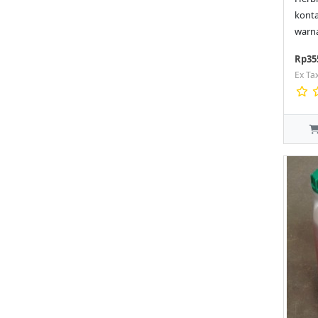
konta
warna
Rp35
Ex Ta