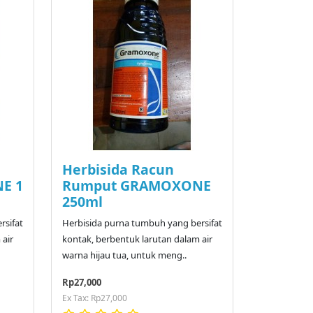
Herbisida Racun
E 1
Rumput GRAMOXONE
250ml
rsifat
Herbisida purna tumbuh yang bersifat
 air
kontak, berbentuk larutan dalam air
warna hijau tua, untuk meng..
Rp27,000
Ex Tax: Rp27,000