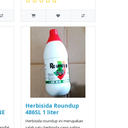
Herbisida Roundup
NE
486SL 1 liter
Herbisida roundup ini merupakan
rsifat
salah satu herbisida yang paling