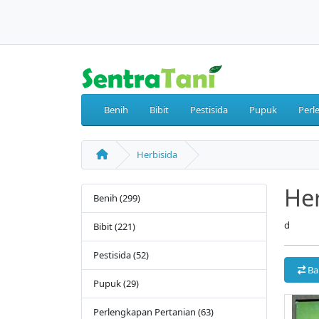
Benih
Bibit
Pestisida
Pupuk
Perl
Herbisida
Her
Benih (299)
d
Bibit (221)
Pestisida (52)
Ba
Pupuk (29)
Perlengkapan Pertanian (63)