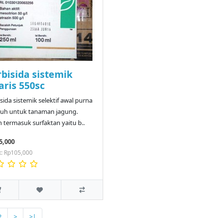
bisida sistemik
aris 550sc
sida sistemik selektif awal purna
uh untuk tanaman jagung.
 termasuk surfaktan yaitu b..
5,000
x: Rp105,000
2
>
>|