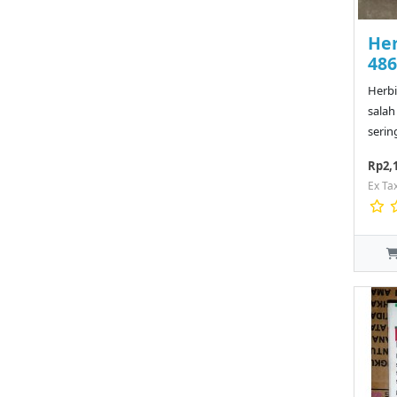
Her
486
Herbi
salah
serin
Rp2,
Ex Ta