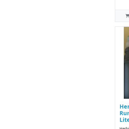
Her
Ru
Lit
Herbi