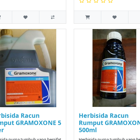
bisida Racun
Herbisida Racun
mput GRAMOXONE 5
Rumput GRAMOXO
er
500ml
sida purna tumbuh yang bersifat
Herbisida purna tumbuh yang be