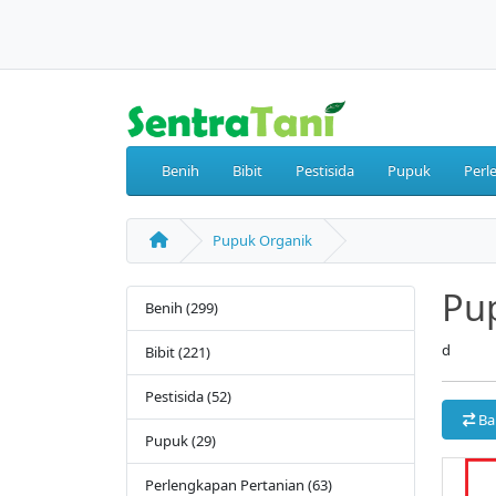
Benih
Bibit
Pestisida
Pupuk
Perl
Pupuk Organik
Pu
Benih (299)
d
Bibit (221)
Pestisida (52)
Ba
Pupuk (29)
Perlengkapan Pertanian (63)