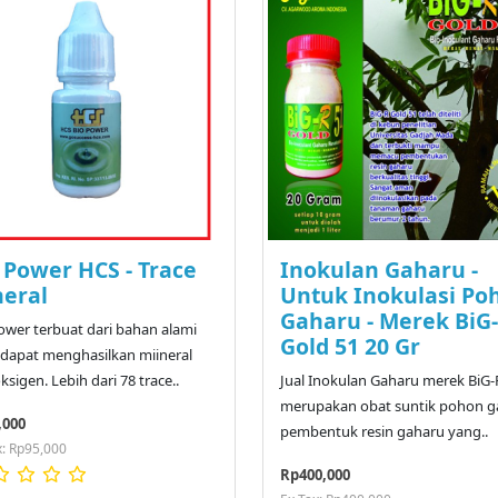
 Power HCS - Trace
Inokulan Gaharu -
eral
Untuk Inokulasi Po
Gaharu - Merek BiG
ower terbuat dari bahan alami
Gold 51 20 Gr
dapat menghasilkan miineral
ksigen. Lebih dari 78 trace..
Jual Inokulan Gaharu merek BiG-
merupakan obat suntik pohon g
,000
pembentuk resin gaharu yang..
x: Rp95,000
Rp400,000