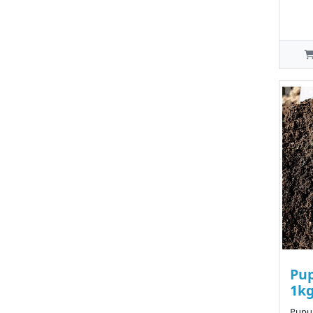
Pu
1k
Pupu