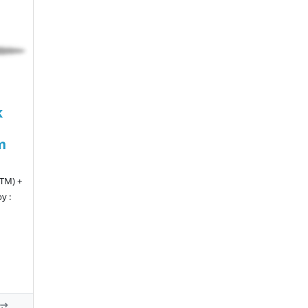
k
m
TM) +
y :