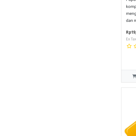
komp
meng
dan m
Rp19
Ex Ta