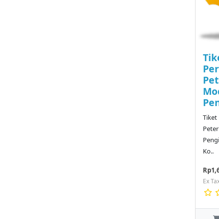
Tik
Per
Pe
Mod
Pe
Tiket
Pete
Peng
Ko..
Rp1,
Ex Ta