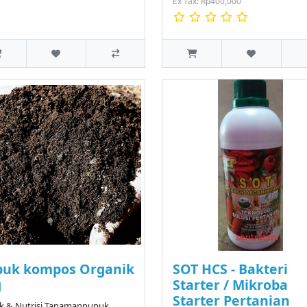
Ex Tax: Rp400,000
puk kompos Organik
SOT HCS - Bakteri
g
Starter / Mikroba
Starter Pertanian
k & Nutrisi Tanamanpupuk