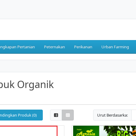
engkapan Pertanian
Peternakan
Perikanan
Urban Farming
puk Organik
ndingkan Produk (0)
Urut Berdasarka: