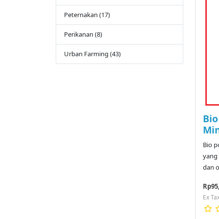
Peternakan (17)
Perikanan (8)
Urban Farming (43)
Bio
Min
Bio p
yang 
dan o
Rp95
Ex Ta