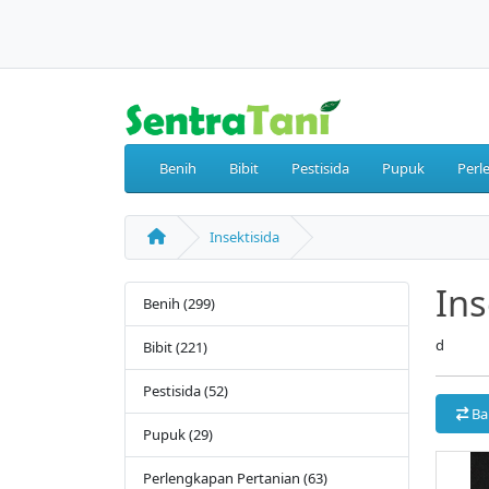
Benih
Bibit
Pestisida
Pupuk
Perl
Insektisida
Ins
Benih (299)
d
Bibit (221)
Pestisida (52)
Ba
Pupuk (29)
Perlengkapan Pertanian (63)