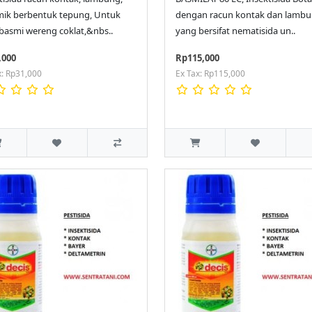
mik berbentuk tepung, Untuk
dengan racun kontak dan lamb
asmi wereng coklat,&nbs..
yang bersifat nematisida un..
,000
Rp115,000
x: Rp31,000
Ex Tax: Rp115,000