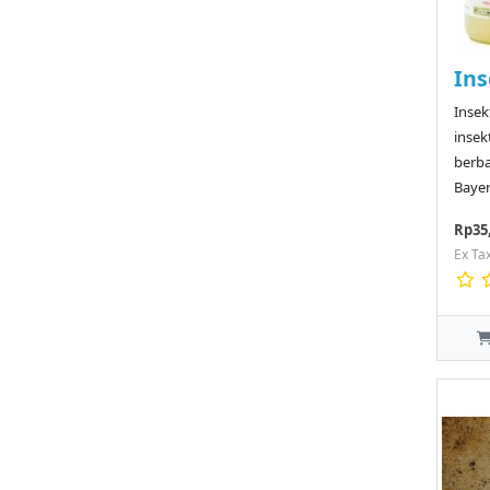
Ins
Insek
insek
berba
Bayer
Rp35
Ex Ta