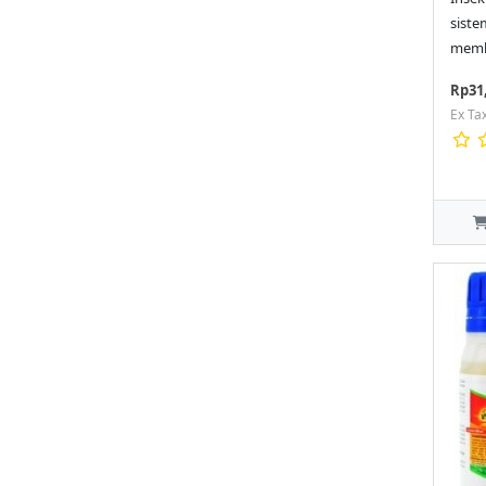
siste
memb
Rp31
Ex Ta