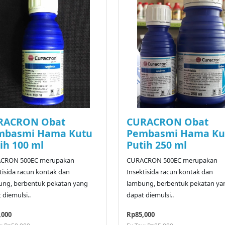
RACRON Obat
CURACRON Obat
mbasmi Hama Kutu
Pembasmi Hama Ku
ih 100 ml
Putih 250 ml
CRON 500EC merupakan
CURACRON 500EC merupakan
tisida racun kontak dan
Insektisida racun kontak dan
ung, berbentuk pekatan yang
lambung, berbentuk pekatan ya
 diemulsi..
dapat diemulsi..
,000
Rp85,000