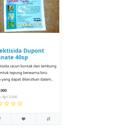
ektisida Dupont
nate 40sp
tisida racun kontak dan lambung
ntuk tepung berwarna biru
yang dapat dilarutkan dalam..
,000
x: Rp13,000