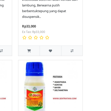
ung
lambung, Berwarna putih
berbentuktepung yang dapat
disuspensik..
Rp33,000
Ex Tax: Rp33,000