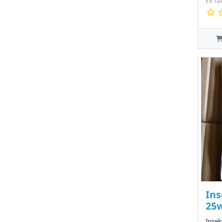
Ex Ta
Ins
25
Insek