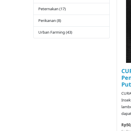
Peternakan (17)
Perikanan (8)
Urban Farming (43)
CU
Pe
Put
CURA
Insek
lamb
dapat
Rp50