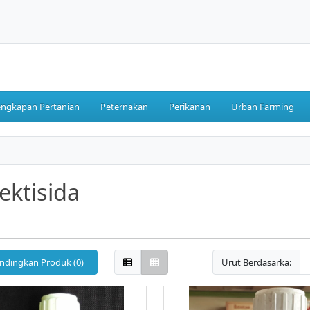
engkapan Pertanian
Peternakan
Perikanan
Urban Farming
ektisida
ndingkan Produk (0)
Urut Berdasarka: