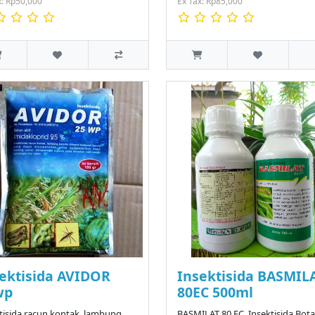
x: Rp50,000
Ex Tax: Rp85,000
ektisida AVIDOR
Insektisida BASMIL
wp
80EC 500ml
tisida racun kontak, lambung,
BASMILAT 80 EC, Insektisida Bota