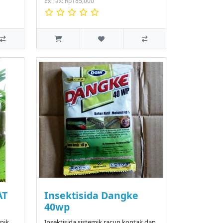
Ex Tax: Rp185,000
AT
Insektisida Dangke
40wp
nik
Insektisida sistemik racun kontak dan