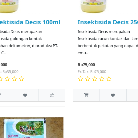
ektisida Decis 100ml
Insektisida Decis 2
tisida Decis merupakan
Insektisida Decis merupakan
tisida golongan kontak
Insektisida racun kontak dan l
han deltametrin, diproduksi PT.
berbentuk pekatan yang dapat d
 C..
emu..
,000
Rp75,000
x: Rp35,000
Ex Tax: Rp75,000