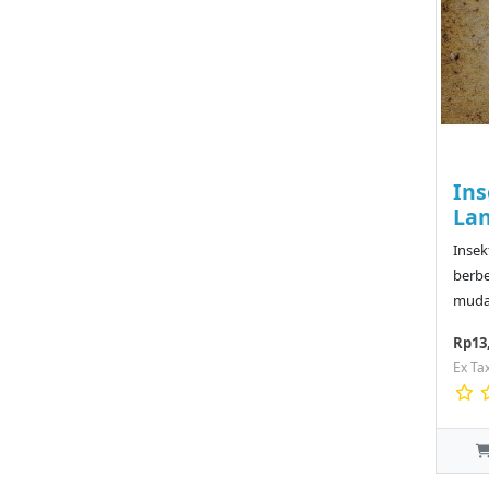
Ins
Lan
Insek
berbe
muda 
Rp13
Ex Ta